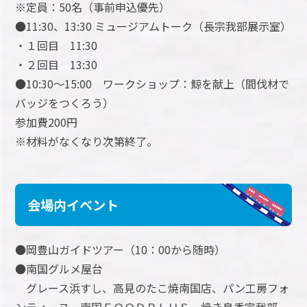
※定員：50名（事前申込優先）
●11:30、13:30 ミュージアムトーク（長宗我部展示室）
・１回目 11:30
・２回目 13:30
●10:30～15:00 ワークショップ：鯨を献上（間伐材で
バッジをつくろう）
参加費200円
※材料がなくなり次第終了。
会場内イベント
●岡豊山ガイドツアー（10：00から随時）
●南国グルメ屋台
グレース浜すし、高見のたこ焼南国店、パン工房フォ
ンティーヌ、南国ＦＯＯＤＰＬＵＳ、焼き鳥香宗我部、