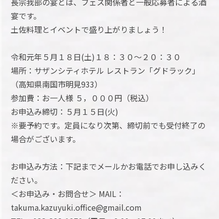
長宗我部の宴とは、フェス関係者と一般応募者による酒
宴です。
土佐料理とイベントで盛り上がりましょう！
令和元年５月１８日(土)１８：３０～２０：３０
場所：サザンシティホテル レストラン「グドラック」
（高知県南国市明見933）
参加費：お一人様 ５，０００円（税込）
お申込み締切：５月１５日(火)
※要予約です。定員になり次第、締切前でも受付終了の
場合がございます。
お申込み方法：下記までメールかお電話でお申し込みく
ださい。
＜お申込み・お問合せ＞ MAIL：
takuma.kazuyuki.office@gmail.com