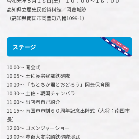
令和元年５月１８日(土) １０：００～１６：００
高知県立歴史民俗資料館／岡豊城跡
（高知県南国市岡豊町八幡1099-1）
ステージ
10:00～ 開会式
10:05～ 土佐長宗我部鉄砲隊
10:20～ 「もとちか君とおどろう」岡豊保育園
10:30～ 土佐・戦国チャンバラ
11:00～ 出店者自己紹介
11:15～ 南国市市制６０周年記念出陣式（大将：南国市
長）
12:00～ ゴメンジャーショー
13:00～ 豊後大友宗麟鉄砲隊演武