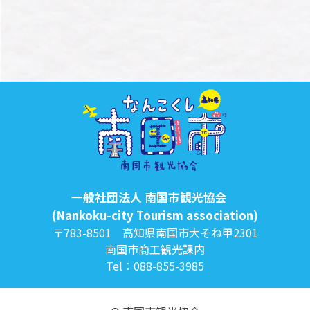
一般社団法人 南国市観光協会
(Nankoku-city Tourism association)
〒783-8501 高知県南国市大そね甲2301
南国市商工観光課内
Tel：088-855-3985