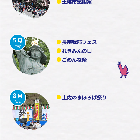
土曜市感謝祭
5
月
長宗我部フェス
May
れきみんの日
ごめんな祭
8
月
土佐のまほろば祭り
Aug