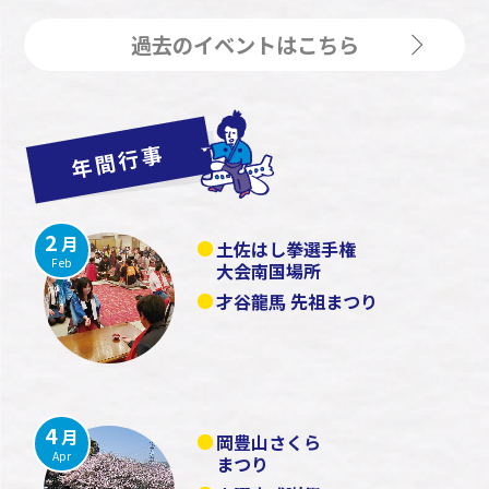
過去のイベントはこちら
2
月
土佐はし拳選手権
Feb
大会南国場所
才谷龍馬 先祖まつり
4
月
岡豊山さくら
Apr
まつり