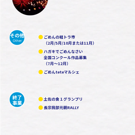
その他
ごめんの軽トラ市
Other
（2月/5月/10月または11月）
ハガキでごめんなさい
全国コンクール作品募集
（7月～12月）
ごめんteteマルシェ
終了
土佐の食１グランプリ
事業
長宗我部元親RALLY