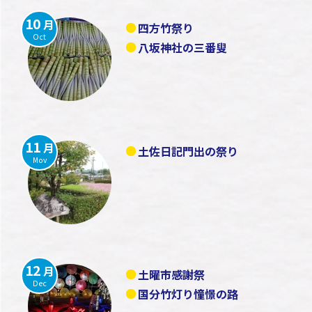
10
月
四方竹祭り
Oct
八坂神社の三番叟
11
月
土佐日記門出の祭り
Mov
12
月
土曜市感謝祭
Dec
国分竹灯り憧憬の路