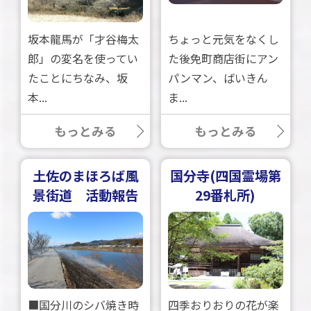
坂本龍馬が「才谷梅太
ちょっと元気をなくし
郎」の変名を使ってい
た後免町商店街にアン
たことにちなみ、坂
パンマン、ばいきん
本...
ま...
もっとみる
もっとみる
土佐のまほろば風
国分寺(四国霊場第
景街道 活動報告
29番札所)
■国分川のシバ焼き時
四季おりおりの花が楽