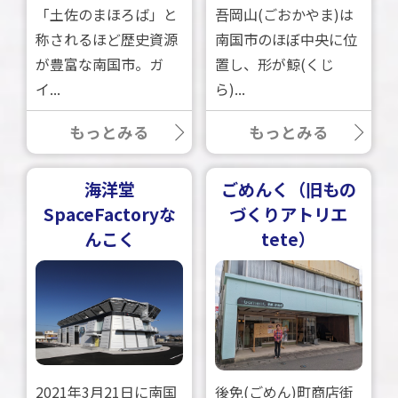
「土佐のまほろば」と
吾岡山(ごおかやま)は
称されるほど歴史資源
南国市のほぼ中央に位
が豊富な南国市。ガ
置し、形が鯨(くじ
イ...
ら)...
もっとみる
もっとみる
海洋堂
ごめんく（旧もの
SpaceFactoryな
づくりアトリエ
んこく
tete）
2021年3月21日に南国
後免(ごめん)町商店街