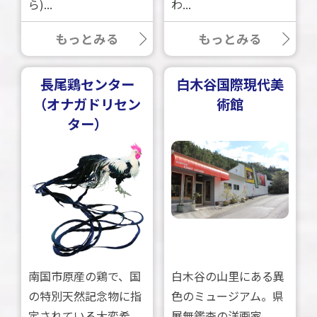
ら)...
わ...
もっとみる
もっとみる
長尾鶏センター
白木谷国際現代美
（オナガドリセン
術館
ター）
南国市原産の鶏で、国
白木谷の山里にある異
の特別天然記念物に指
色のミュージアム。県
定されている大変希
展無鑑査の洋画家