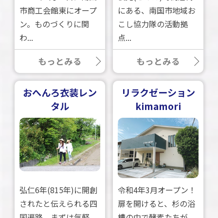
市商工会館東にオープ
にある、南国市地域お
ン。ものづくりに関
こし協力隊の活動拠
わ...
点...
もっとみる
もっとみる
おへんろ衣装レン
リラクゼーション
タル
kimamori
弘仁6年(815年)に開創
令和4年3月オープン！
されたと伝えられる四
扉を開けると、杉の浴
国遍路。まずは気軽
槽の中で酵素たちが