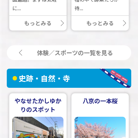
に...
待...
もっとみる
もっとみる
体験／スポーツの一覧を見る
史跡・自然・寺
やなせたかしゆか
八京の一本桜
りのスポット