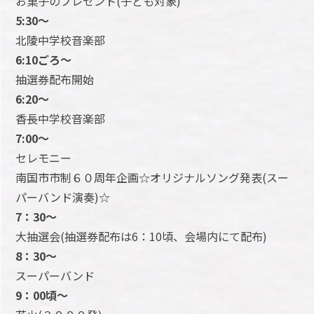
お菓子のプレゼント(子ども対象)
5:30～
北陵中学校音楽部
6:10ごろ～
抽選券配布開始
6:20～
香長中学校音楽部
7:00～
セレモニー
南国市市制６０周年企画☆オリジナルソング発表(スー
パーバンド演奏)☆
7：30～
大抽選会(抽選券配布は6：10頃、会場内にて配布)
8：30～
スーパーバンド
9：00頃～