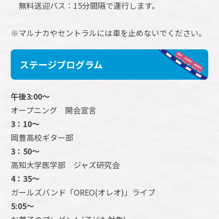
無料送迎バス：15分間隔で運行します。
※マルナカやセントラルには車を止めないでください。
ステージプログラム
午後3:00～
オープニング 開会宣言
3：10～
岡豊高校ギター部
3：50～
高知大学医学部 ジャズ研究会
4：35～
ガールズバンド「OREO(オレオ)」ライブ
5:05～