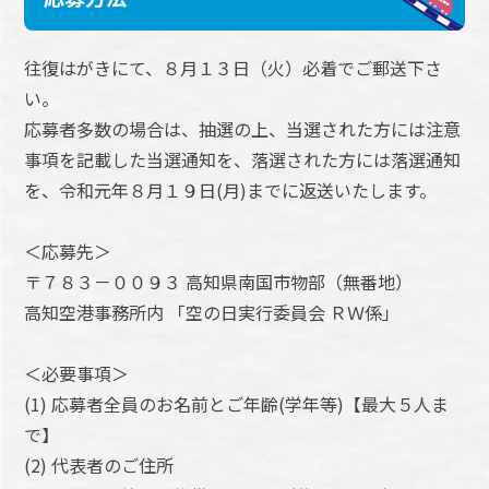
往復はがきにて、８月１３日（火）必着でご郵送下さ
い。
応募者多数の場合は、抽選の上、当選された方には注意
事項を記載した当選通知を、落選された方には落選通知
を、令和元年８月１９日(月)までに返送いたします。
＜応募先＞
〒７８３－００９３ 高知県南国市物部（無番地）
高知空港事務所内 「空の日実行委員会 ＲＷ係」
＜必要事項＞
(1) 応募者全員のお名前とご年齢(学年等)【最大５人ま
で】
(2) 代表者のご住所