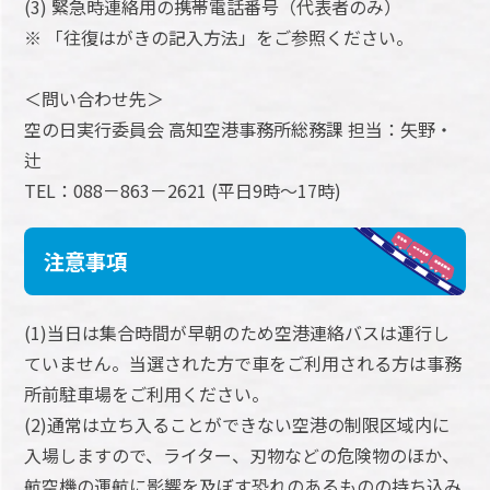
(3) 緊急時連絡用の携帯電話番号（代表者のみ）
※ 「往復はがきの記入方法」をご参照ください。
＜問い合わせ先＞
空の日実行委員会 高知空港事務所総務課 担当：矢野・
辻
TEL：088－863－2621 (平日9時～17時)
注意事項
(1)当日は集合時間が早朝のため空港連絡バスは運行し
ていません。当選された方で車をご利用される方は事務
所前駐車場をご利用ください。
(2)通常は立ち入ることができない空港の制限区域内に
入場しますので、ライター、刃物などの危険物のほか、
航空機の運航に影響を及ぼす恐れのあるものの持ち込み