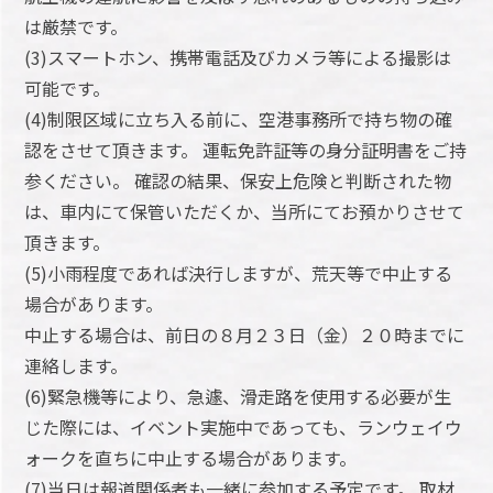
は厳禁です。
(3)スマートホン、携帯電話及びカメラ等による撮影は
可能です。
(4)制限区域に立ち入る前に、空港事務所で持ち物の確
認をさせて頂きます。 運転免許証等の身分証明書をご持
参ください。 確認の結果、保安上危険と判断された物
は、車内にて保管いただくか、当所にてお預かりさせて
頂きます。
(5)小雨程度であれば決行しますが、荒天等で中止する
場合があります。
中止する場合は、前日の８月２３日（金）２０時までに
連絡します。
(6)緊急機等により、急遽、滑走路を使用する必要が生
じた際には、イベント実施中であっても、ランウェイウ
ォークを直ちに中止する場合があります。
(7)当日は報道関係者も一緒に参加する予定です。 取材