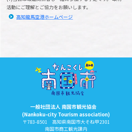
活動にご理解とご協力をお願いします。
高知龍馬空港ホームページ
一般社団法人 南国市観光協会
(Nankoku-city Tourism association)
〒783-8501 高知県南国市大そね甲2301
南国市商工観光課内