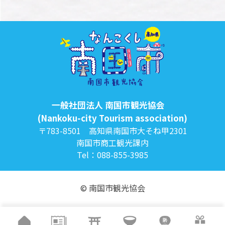
一般社団法人 南国市観光協会
(Nankoku-city Tourism association)
〒783-8501 高知県南国市大そね甲2301
南国市商工観光課内
Tel：088-855-3985
© 南国市観光協会