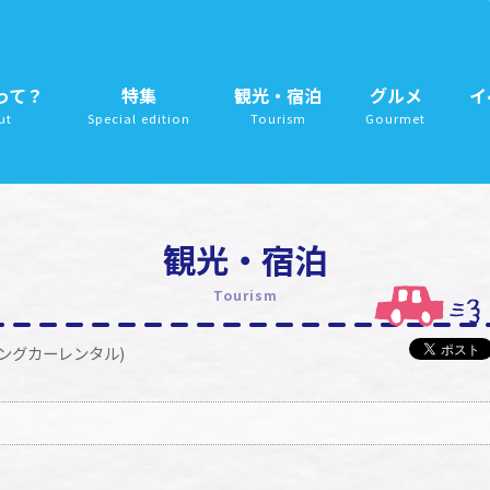
って？
特集
観光・宿泊
グルメ
イ
ut
Special edition
Tourism
Gourmet
観光・宿泊
Tourism
ングカーレンタル)