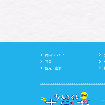
南国市って？
特集
観光・宿泊
一