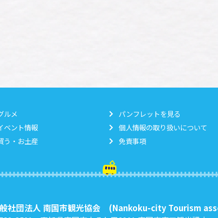
グルメ
パンフレットを見る
イベント情報
個人情報の取り扱いについて
買う・お土産
免責事項
般社団法人 南国市観光協会
(Nankoku-city Tourism ass