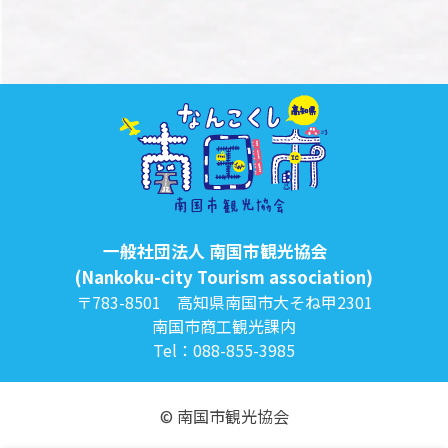
一般社団法人 南国市観光協会
(Nankoku-city Tourism association)
〒783-8501 高知県南国市大そね甲2301
南国市商工観光課内
Tel：088-855-3985
© 南国市観光協会