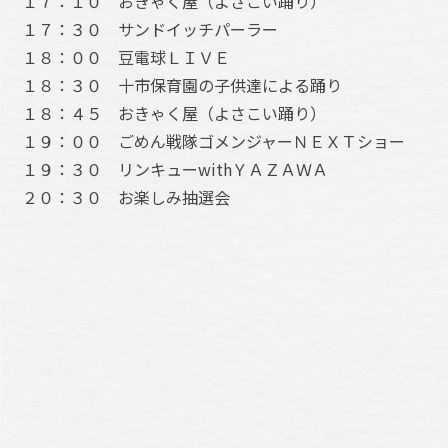
１７：１０ おきゃく屋（よさこい踊り）
１７：３０ サンドイッチパーラー
１８：００ 豆電球ＬＩＶＥ
１８：３０ 十市保育園の子供達による踊り
１８：４５ おきゃく屋（よさこい踊り）
１９：００ ごめん戦隊ゴメンジャーＮＥＸＴショー
１９：３０ リンキューwithＹＡＺＡＷＡ
２０：３０ お楽しみ抽選会