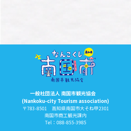
一般社団法人 南国市観光協会
(Nankoku-city Tourism association)
〒783-8501 高知県南国市大そね甲2301
南国市商工観光課内
Tel：088-855-3985