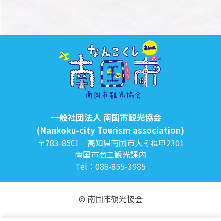
一般社団法人 南国市観光協会
(Nankoku-city Tourism association)
〒783-8501 高知県南国市大そね甲2301
南国市商工観光課内
Tel：088-855-3985
© 南国市観光協会