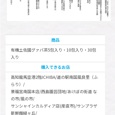
商品
有機土佐國グァバ茶5包入り・10包入り・30包
入り
購入できるお店
高知龍馬空港2階ICHIBA/道の駅南国風良里（ふ
らり）/
景福宮南国本店/西島園芸団地/あけぼの街道 な
の市/風の市/
サンシャインカルディア店(産直市)/サンプラザ
新鮮館緑ヶ丘/