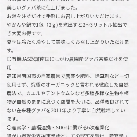
美しいグァバ茶に仕上げました。
お湯を注ぐだけで手軽にお召し上がりいただけます。
やかんや鍋で1包（2ｇ)を煮出すと2～3リットル抽出で
き大変お得です。
夏季は冷たく冷やして美味しくお召し上がりいただけま
す。
〇有機JAS認証南国にしがわ農園産グァバ茶葉だけを使
用
高知県南国市の自家農園で農薬や肥料、除草剤など一切
使用せず、究極のオーガニックと言われる徹底した自然
農法で、カエルやテントウムシなど多種多様な生物や植
物が自然のままに息づく空間を大切に、品種改良されて
ない在来種グァバを2011年より丁寧に自然栽培してい
ます。
〇産官学・農福連携・SDGsに繋がる6次産業化
障がい者就労支援事業所としての認可を受け、産官学・