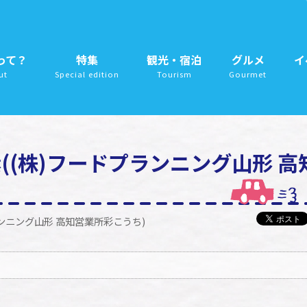
って？
特集
観光・宿泊
グルメ
イ
ut
Special edition
Tourism
Gourmet
((株)フードプランニング山形 高
ランニング山形 高知営業所彩こうち)