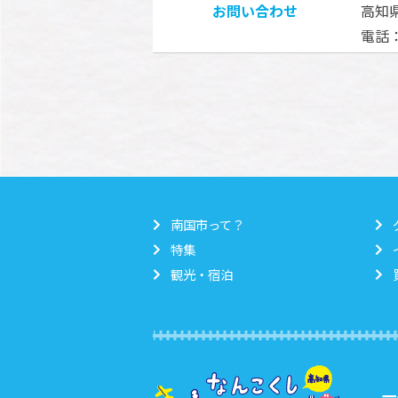
お問い合わせ
高知県
電話：0
南国市って？
特集
観光・宿泊
一