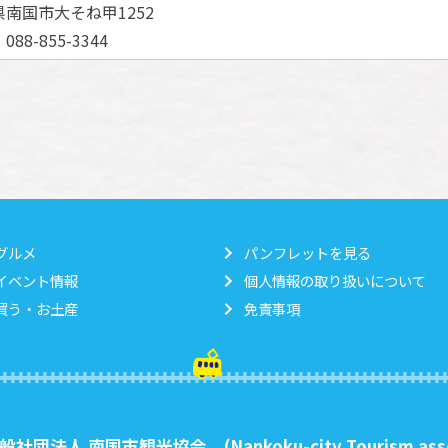
南国市大そね甲1252
88-855-3344
グルメ
パンフレットを見る
イベント情報
個人情報の取り扱いについて
買う・お土産
免責事項
般社団法人 南国市観光協会
(Nankoku-city Tourism ass