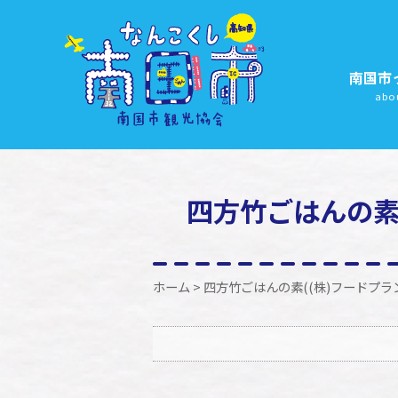
南国市
abo
四方竹ごはんの素
ホーム
> 四方竹ごはんの素((株)フードプ