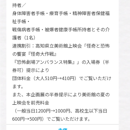
持者／
身体障害者手帳・療育手帳・精神障害者保健福
祉手帳・
戦傷病者手帳・被爆者健康手帳所持者とその介
護者（1名）
連携割引：
高知県立美術館上映会「怪奇と恐怖
の饗宴『怪奇大作戦』
『恐怖劇場アンバランス特集』」の入場券（半
券可）提示により
団体料金（大人510円→410円）でご覧いただけ
ます。
また、本企画展の半券提示により美術館の夏の
上映会を前売料金
（一般当日1200円→1000円、高校生以下当日
600円→500円）でご覧いただけます。
主催