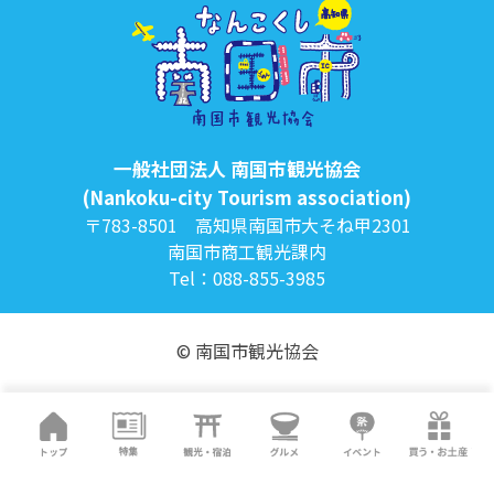
一般社団法人 南国市観光協会
(Nankoku-city Tourism association)
〒783-8501 高知県南国市大そね甲2301
南国市商工観光課内
Tel：088-855-3985
© 南国市観光協会