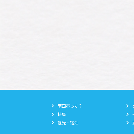
南国市って？
特集
観光・宿泊