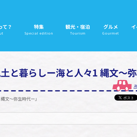
って？
特集
観光・宿泊
グルメ
イ
ut
Special edition
Tourism
Gourmet
土と暮らしー海と人々1 縄文～
 縄文～弥生時代ー」