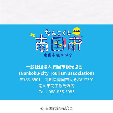
一般社団法人 南国市観光協会
(Nankoku-city Tourism association)
〒783-8501 高知県南国市大そね甲2301
南国市商工観光課内
Tel：088-855-3985
© 南国市観光協会