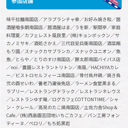
参加店舗
味千拉麺南国店／アラプランチャ幸／お好み焼き和／居
酒屋喰多朗南国店／居酒屋はま／うを新／駅間亭／家庭
料理夏／カフェレスト風良里／(株)キョンボックン／サ
カノミサキ／酒処さかえ／三代目安兵衛南国店／酒菜館
もり國／スナックカサブランカ／スナックユニオン／魚
魚／とらや／とりのすけ南国店／豚太郎南国バイパス店
／noi／農園レストラントリトン／南風／HACHIYAカレ
ー／ビストロセルフィーユ南国店／骨付鳥弁鶏／焼き鳥
弐の酉せいわ／養老乃瀧後免店／ラーメン食堂黒まる／
ラブリー／レストラングドラック／レストランネレウス
／レストランゆず庵／ログカフェCOTTONTIME／シャ
ン・クレール／高見のたこ焼南国店／土佐力舎Shop＆
Cafe／(株)西島園芸団地いちごカフェ／パン工房フォン
ティーヌ／ペロリ／もち処黒岩