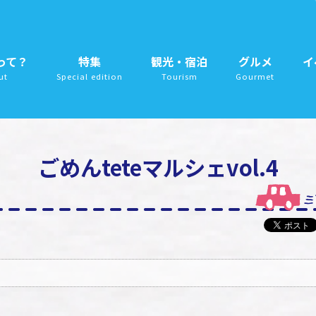
って？
特集
観光・宿泊
グルメ
イ
ut
Special edition
Tourism
Gourmet
ごめんteteマルシェvol.4