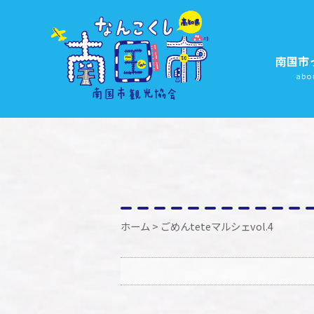
南国市
abo
ホーム
> ごめんteteマルシェvol.4