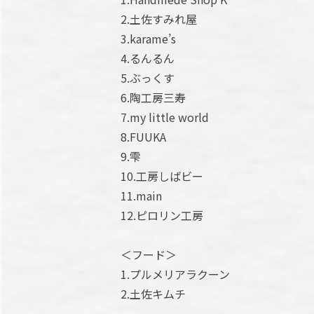
2.土佐すみれ屋
3.karame’s
4.るんるん
5.ぶっくす
6.陶工房三寿
7.my little world
8.FUUKA
9.雫
10.工房しばビー
11.main
12.ピロリン工房
＜フード＞
1.プルメリアラクーン
2.土佐キムチ