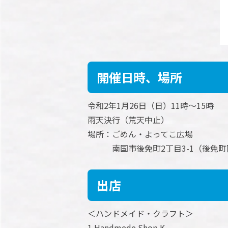
開催日時、場所
令和2年1月26日（日）11時～15時
雨天決行（荒天中止）
場所：ごめん・よってこ広場
南国市後免町2丁目3-1（後免町
出店
＜ハンドメイド・クラフト＞
1.Handmede Shop K