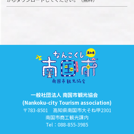
一般社団法人 南国市観光協会
(Nankoku-city Tourism association)
〒783-8501 高知県南国市大そね甲2301
南国市商工観光課内
Tel：088-855-3985