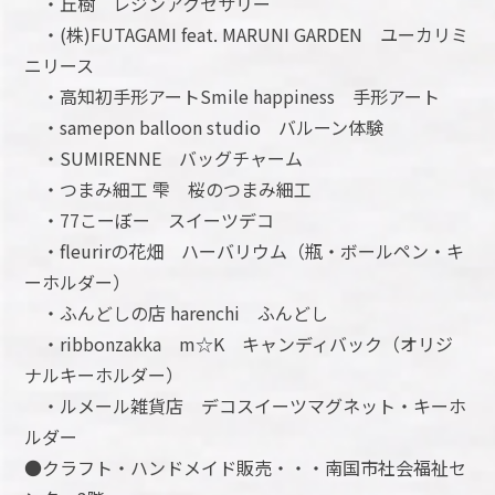
・丘樹 レジンアクセサリー
・(株)FUTAGAMI feat. MARUNI GARDEN ユーカリミ
ニリース
・高知初手形アートSmile happiness 手形アート
・samepon balloon studio バルーン体験
・SUMIRENNE バッグチャーム
・つまみ細工 雫 桜のつまみ細工
・77こーぼー スイーツデコ
・fleurirの花畑 ハーバリウム（瓶・ボールペン・キ
ーホルダー）
・ふんどしの店 harenchi ふんどし
・ribbonzakka m☆K キャンディバック（オリジ
ナルキーホルダー）
・ルメール雑貨店 デコスイーツマグネット・キーホ
ルダー
●クラフト・ハンドメイド販売・・・南国市社会福祉セ