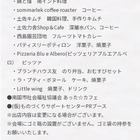
・錆と煤 南インド料理
・sommarlek coffee roaster コーヒー
・土佐キムチ 韓国料理、手作りキムチ
・土佐力舎Shop＆Cafe 深層水パン、コーヒー
・西島園芸団地 フルーツトマトカレー
・パティスリーポティロン 洋菓子、焼菓子
・Pizzeria Blu e Albero(ピッツェリアブルエアルべ
ロ） ピッツァ
・ブランチハウス友 のり弁当、おむすびセット
・ラ・プティ・ボヌール ケーキ、焼菓子
・Little wing 焼菓子、ドリンク
●南国市社会福祉協議会 あった☆カフェ
●(仮)ものづくりサポートセンターPRブース
※出店内容は変更になる場合がございます。
※会場にゴミ箱の設置がございません。ゴミ袋の持参を
お願いいたします。