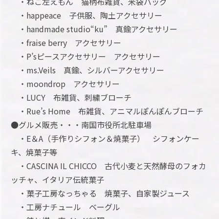
・ねこ左えもん 猫柄布雑貨、米袋バッグ
・happeace 子供服、陶土アクセサリー
・handmade studio“ku” 真鍮アクセサリー
・fraise berry アクセサリー
・P’sピースアクセサリー アクセサリー
・ms.Veils 真鍮、シルバーアクセサリー
・moondrop アクセサリー
・LUCY 布雑貨、刺繍ブローチ
・Rue’s Home 布雑貨、アニマルぽんぽんブローチ
●グルメ販売・・・南国市役所北駐車場
・E＆A（手作りシフォン＆焼菓子） シフォンケー
キ、焼菓子等
・CASCINA IL CHICCO 古代小麦と天然酵母のフォカ
ッチャ、イタリア伝統菓子
・菓子工房なっちゃる 焼菓子、自家製ジュース
・工房ナチュール ベーグル