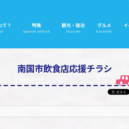
って？
特集
観光・宿泊
グルメ
イ
ut
Special edition
Tourism
Gourmet
南国市飲食店応援チラシ