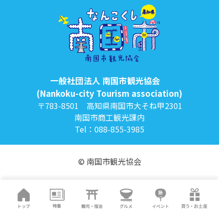
一般社団法人 南国市観光協会
(Nankoku-city Tourism association)
〒783-8501 高知県南国市大そね甲2301
南国市商工観光課内
Tel：088-855-3985
© 南国市観光協会