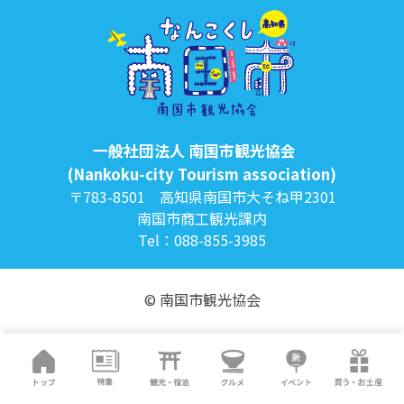
一般社団法人 南国市観光協会
(Nankoku-city Tourism association)
〒783-8501 高知県南国市大そね甲2301
南国市商工観光課内
Tel：088-855-3985
© 南国市観光協会