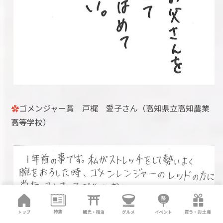
✿
ゴメンジャー賞 戸梶 愛子さん（高知県立高知農業
高等学校）