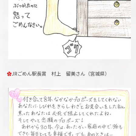
✿
JRごめん駅長賞 村上 留美さん（宮城県）