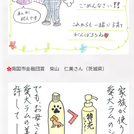
✿
南国市金融団賞 柴山 仁美さん（茨城県）