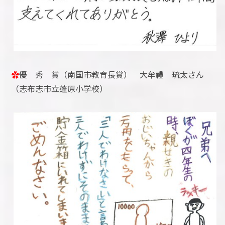
✿
優 秀 賞（南国市教育長賞） 大牟禮 琉太さん
（志布志市立蓬原小学校）