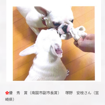
✿
優 秀 賞（南国市副市長賞） 塚野 安枝さん（宮
崎県）