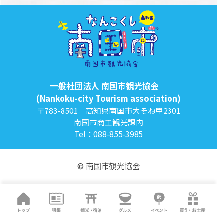
一般社団法人 南国市観光協会
(Nankoku-city Tourism association)
〒783-8501 高知県南国市大そね甲2301
南国市商工観光課内
Tel：088-855-3985
© 南国市観光協会