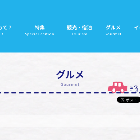
って？
特集
観光・宿泊
グルメ
イ
ut
Special edition
Tourism
Gourmet
グルメ
Gourmet