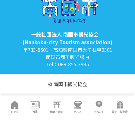
一般社団法人 南国市観光協会
(Nankoku-city Tourism association)
〒783-8501 高知県南国市大そね甲2301
南国市商工観光課内
Tel：088-855-3985
© 南国市観光協会