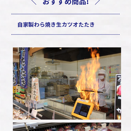
＼
おすすめ商品!
／
自家製わら焼き生カツオたたき