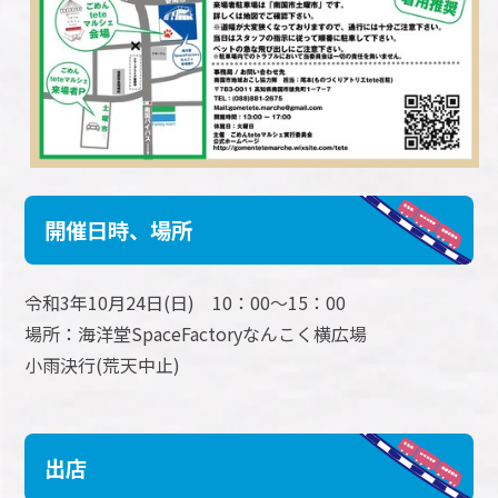
開催日時、場所
令和3年10月24日(日) 10：00～15：00
場所：海洋堂SpaceFactoryなんこく横広場
小雨決行(荒天中止)
出店