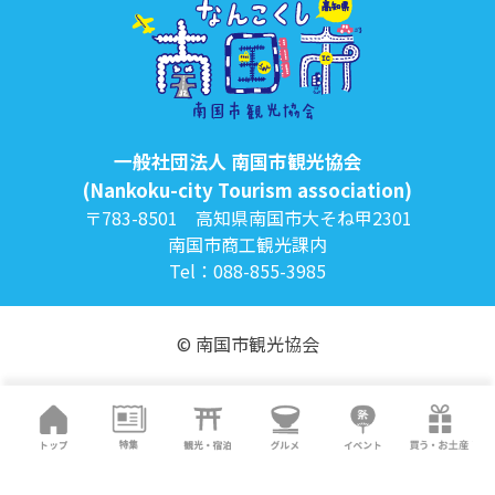
一般社団法人 南国市観光協会
(Nankoku-city Tourism association)
〒783-8501 高知県南国市大そね甲2301
南国市商工観光課内
Tel：088-855-3985
© 南国市観光協会