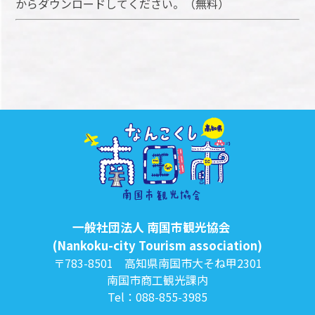
からダウンロードしてください。（無料）
一般社団法人 南国市観光協会
(Nankoku-city Tourism association)
〒783-8501 高知県南国市大そね甲2301
南国市商工観光課内
Tel：088-855-3985