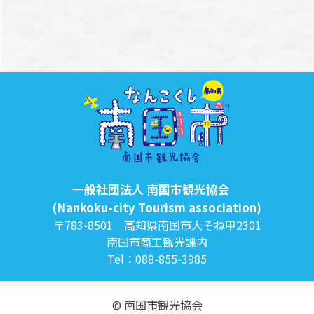
一般社団法人 南国市観光協会
(Nankoku-city Tourism association)
〒783-8501 高知県南国市大そね甲2301
南国市商工観光課内
Tel：088-855-3985
© 南国市観光協会