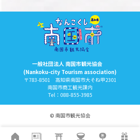
一般社団法人 南国市観光協会
(Nankoku-city Tourism association)
〒783-8501 高知県南国市大そね甲2301
南国市商工観光課内
Tel：088-855-3985
© 南国市観光協会