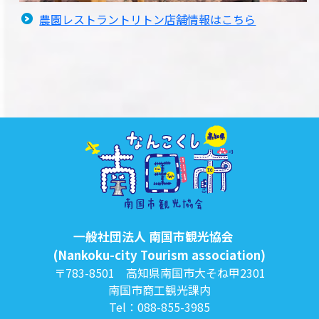
農園レストラントリトン店舗情報はこちら
一般社団法人 南国市観光協会
(Nankoku-city Tourism association)
〒783-8501 高知県南国市大そね甲2301
南国市商工観光課内
Tel：088-855-3985