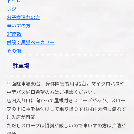
トイレ
レジ
お子様連れの方
車いすの方
2F座敷
併設：黒猫ベーカリー
その他
駐車場
平面駐車場80台、身体障害者用は2台。マイクロバスや
中型バス駐車希望の方はご相談ください。
店内入り口に向かって屋根付きスロープがあり、スロー
プの下に車を横付けして乗り降りすれば雨天時も濡れず
に入店が可能。
ただしスロープは傾斜が厳しいので車いすの方は介助が
必須。