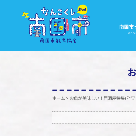
南国市
abo
お
ホーム
> お魚が美味しい！居酒屋特集(≧▽