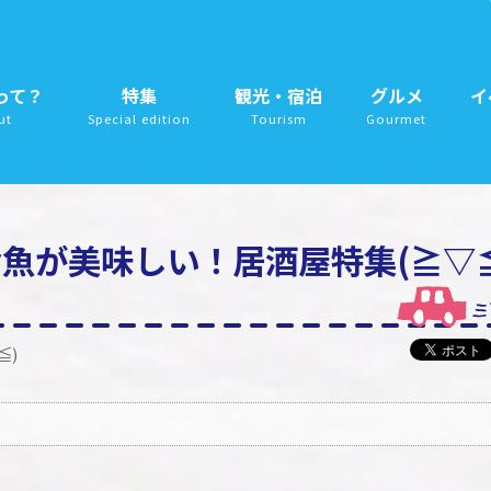
って？
特集
観光・宿泊
グルメ
イ
ut
Special edition
Tourism
Gourmet
魚が美味しい！居酒屋特集(≧▽≦
≦)