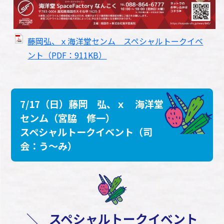
藤岡弘、ｘ海洋堂センム スペシャルトークイベ
ント（PDF：911KB）
7/17（日）藤岡 弘、ｘ 海洋堂
センム（宮脇 修一）
スペシャルトークイベント（司
会：う～み）
＼
スペシャルトークイベント