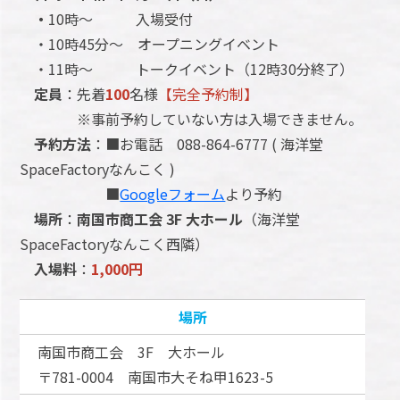
・
10時～ 入場受付
・10時45分～ オープニングイベント
・11時～ トークイベント（12時30分終了）
定員
：先着
100
名様
【完全予約制】
※事前予約していない方は入場できません。
予約方法
：■お電話 088-864-6777 ( 海洋堂
SpaceFactoryなんこく )
■
Googleフォーム
より予約
場所
：
南国市商工会 3F 大ホール
（海洋堂
SpaceFactoryなんこく西隣）
入場料
：
1,000円
場所
南国市商工会 3F 大ホール
〒781-0004 南国市大そね甲1623-5