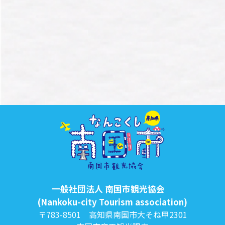
一般社団法人 南国市観光協会
(Nankoku-city Tourism association)
〒783-8501 高知県南国市大そね甲2301