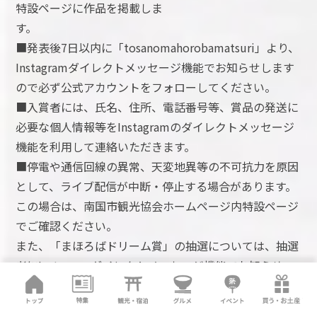
特設ページに作品を掲載しま
す。
■発表後7日以内に「tosanomahorobamatsuri」より、
Instagramダイレクトメッセージ機能でお知らせします
ので必ず公式アカウントをフォローしてください。
■入賞者には、氏名、住所、電話番号等、賞品の発送に
必要な個人情報等をInstagramのダイレクトメッセージ
機能を利用して連絡いただきます。
■停電や通信回線の異常、天変地異等の不可抗力を原因
として、ライブ配信が中断・停止する場合があります。
この場合は、南国市観光協会ホームページ内特設ページ
でご確認ください。
また、「まほろばドリーム賞」の抽選については、抽選
者にInstagramダイレクトメッセージ機能でお知らせ
し、ご連絡が取れた時点で当選とさせていただきま
す。