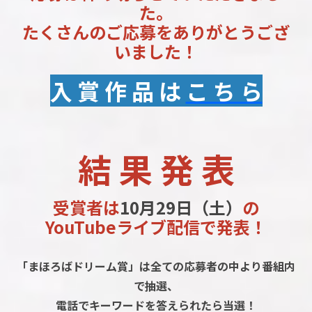
た。
たくさんのご応募をありがとうござ
いました！
入 賞 作 品 は
こ ち ら
結 果 発 表
受賞者は
10月29日（土）
の
YouTubeライブ配信で発表！
「まほろばドリーム賞」は全ての応募者の中より番組内
で抽選、
電話でキーワードを答えられたら当選！