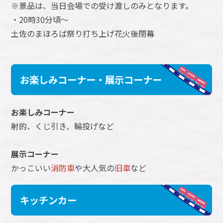
※景品は、当日会場での受け渡しのみとなります。
・20時30分頃～
土佐のまほろば祭り打ち上げ花火後閉幕
お楽しみコーナー・展示コーナー
お楽しみコーナー
射的、くじ引き、輪投げなど
展示コーナー
かっこいい
消防車
や大人気の
旧車
など
キッチンカー