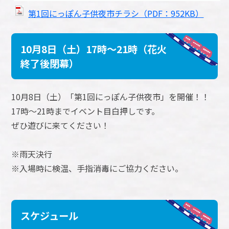
第1回にっぽん子供夜市チラシ（PDF：952KB）
10月8日（土）17時～21時（花火
終了後閉幕）
10月8日（土）「第1回にっぽん子供夜市」を開催！！
17時～21時までイベント目白押しです。
ぜひ遊びに来てください！
※雨天決行
※入場時に検温、手指消毒にご協力ください。
スケジュール