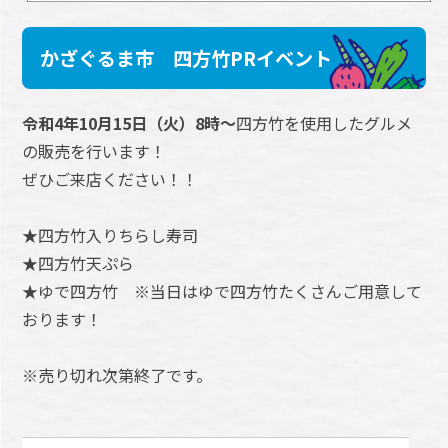
かざぐるま市 四方竹PRイベント​​​​​
令和4年10月15日（火）8時～
四方竹を使用したグルメ
の販売を行います！
ぜひご来店ください！！
★四方竹入りちらし寿司
★四方竹天ぷら
★ゆで四方竹 ※当日はゆで四方竹たくさんご用意して
おります！
※売り切れ次第終了です。