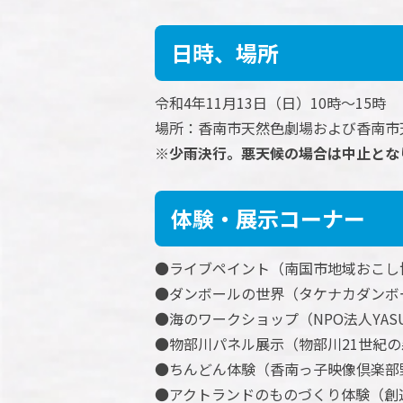
日時、場所
令和4年11月13日（日）10時～15時
場所：香南市天然色劇場および香南市
※少雨決行。悪天候の場合は中止とな
体験・展示コーナー
●ライブペイント（南国市地域おこし
●ダンボールの世界（タケナカダンボ
●海のワークショップ（NPO法人YA
●物部川パネル展示（物部川21世紀
●ちんどん体験（香南っ子映像倶楽部
●アクトランドのものづくり体験（創