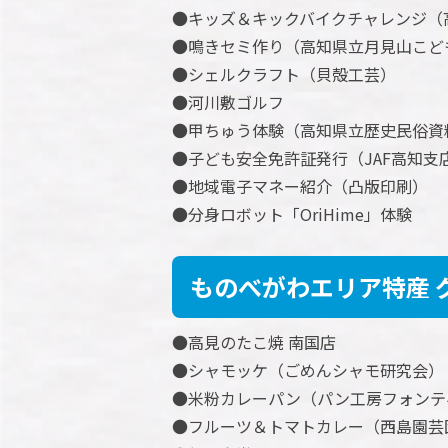
●キッズ＆キックバイクチャレンジ（
●鳴きセミ作り（高知県立月見山こど
●シェルクラフト（貝殻工芸）
●河川敷ゴルフ
●甲ちゅう体験（高知県立歴史民俗資
●子ども安全免許証発行（JAF高知支
●地域電子マネー紹介（凸版印刷）
●分身ロボット「OriHime」体験
ものべがわエリア特産 
●高見のたこ焼 南国店
●シャモッケ（ごめんシャモ研究会）
●米粉カレーパン（パン工房フォンテ
●フルーツ＆トマトカレー（西島園芸