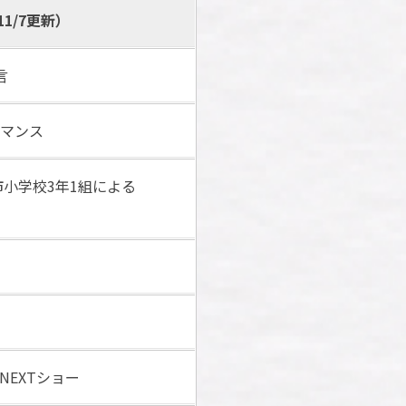
1/7更新）
言
マンス
市小学校3年1組による
EXTショー