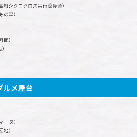
高知シクロクロス実行委員会）
もの森）
料館）
店）
グルメ屋台
ィーヌ）
団地）