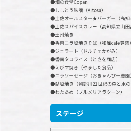
●畑の食堂Copan
●ししとう味噌（Aitosa）
●土佐オールスター★バーガー（高知
●土佐スパイスカレー（高知県立山田
●土州焼き
●香南ニラ塩焼きそば（和風cafe豊楽
●ジェラート（ドルチェかがみ）
●香南タコライス（とさを商店）
●えびす焼き（やました食品）
●ニラソーセージ（おきゃんぴー農園
●鮎塩焼き（物部川21世紀の森と水の
●わたあめ（プルメリアラクーン）
ステージ