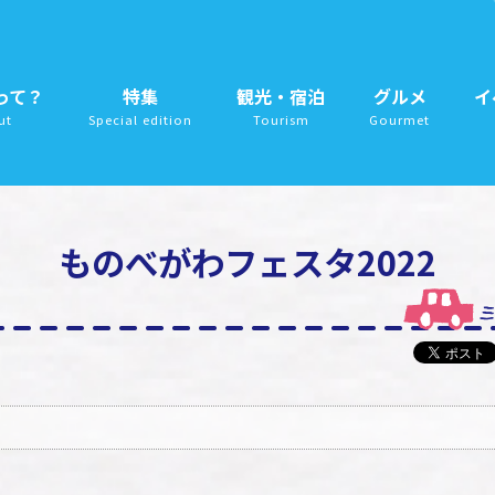
って？
特集
観光・宿泊
グルメ
イ
ut
Special edition
Tourism
Gourmet
ものべがわフェスタ2022