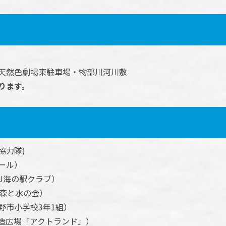
天然色劇場東駐車場・物部川河川敷
ります。
協力隊)
ール）
SU海の駅クラブ）
の森と水の会）
野市小学校3年1組）
造広場「アクトランド」）