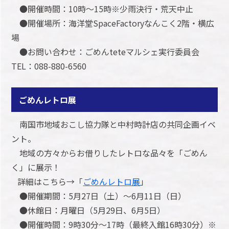
●開催時間：10時～15時※少雨決行・荒天中止
●開催場所：海洋堂SpaceFactoryなんこく2階・横広
場
●お問い合わせ：ごめんteteマルシェ実行委員会
TEL：088-880-6560
ごめんレトロ展
南国市地域おこし協力隊と中村時計店の共同企画イベ
ント。
地域の方々からお借りしたレトロな品々を「ごめん
く」に展示！
詳細はこちら→「
ごめんレトロ展
」
●開催期間：5月27日（土）～6月11日（日）
●休館日：月曜日（5月29日、6月5日）
●開催時間：9時30分～17時（最終入館16時30分）※