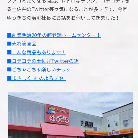
ツッコミたくなる商品、レトロなチラシ、コテコテすぎ
る土佐弁のTwitter等々気になることが多すぎて、今回
ゆうきちの溝渕社長にお話をお伺いしてきました！
■創業明治20年の超老舗ホームセンター！
■売れ筋商品
■こんな商品もあります！
■コテコテの土佐弁Twitterの謎
■ごちゃごちゃ楽しいチラシ
■まさしく"村のよろずや"