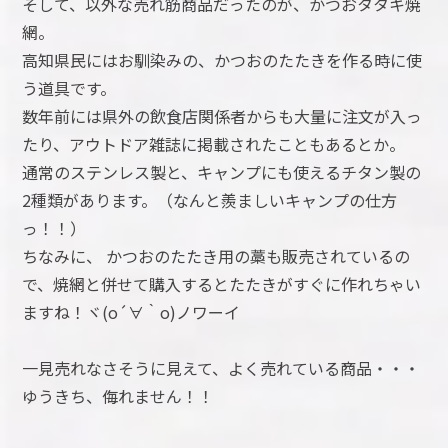
そして、以外な売れ筋商品だったのが、かつおタタキ焼
網。
高知県民にはお馴染みの、かつおのたたきを作る時に使
う道具です。
数年前には県外の飲食店関係者からも大量に注文が入っ
たり、アウトドア雑誌に掲載されたこともあるとか。
通常のステンレス製と、キャンプにも使えるチタン製の
2種類があります。（なんと羨ましいキャンプの仕方
っ！！）
ちなみに、 かつおのたたき用の藁も販売されているの
で、焼網と併せて購入するとたたきがすぐに作れちゃい
ますね！ヾ(o´∀｀o)ノワーイ
一見売れなさそうに見えて、よく売れている商品・・・
ゆうきち、侮れません！！