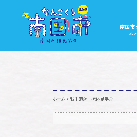
南国市
abo
ホーム
> 戦争遺跡 掩体見学会