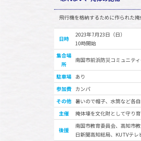
飛行機を格納するために作られた掩
2023年7月23日（日）
日時
10時開始
集合場
南国市前浜防災コミュニティ
所
駐車場
あり
参加費
カンパ
その他
暑いので帽子、水筒など各自
主催
掩体壕を文化財として守り育
南国市教育委員会、高知市教
後援
日新聞高知総局、KUTVテレ