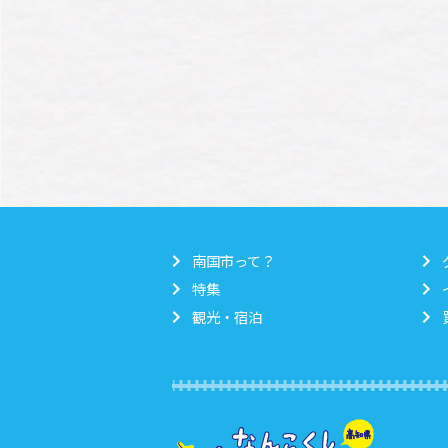
南国市って？
特集
観光・宿泊