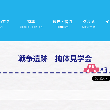
って？
特集
観光・宿泊
グルメ
イ
ut
Special edition
Tourism
Gourmet
戦争遺跡 掩体見学会