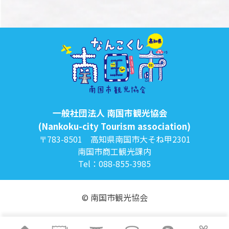
一般社団法人 南国市観光協会
(Nankoku-city Tourism association)
〒783-8501 高知県南国市大そね甲2301
南国市商工観光課内
Tel：088-855-3985
© 南国市観光協会