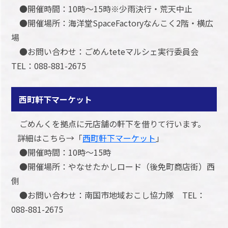
●開催時間：10時～15時※少雨決行・荒天中止
●開催場所：海洋堂SpaceFactoryなんこく2階・横広
場
●お問い合わせ：ごめんteteマルシェ実行委員会
TEL：088-881-2675
西町軒下マーケット
ごめんくを拠点に元店舗の軒下を借りて行います。
詳細はこちら→「
西町軒下マーケット
」
●開催時間：10時～15時
●開催場所：やなせたかしロード（後免町商店街）西
側
●お問い合わせ：南国市地域おこし協力隊 TEL：
088-881-2675