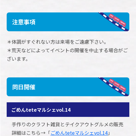
注意事項
＊体調がすぐれない方は来場をご遠慮下さい。
＊荒天などによってイベントの開催を中止する場合がご
ざいます。
同日開催
ごめんteteマルシェvol.14
手作りのクラフト雑貨とテイクアウトグルメの販売
詳細はこちら→「
ごめんteteマルシェvol.14
」