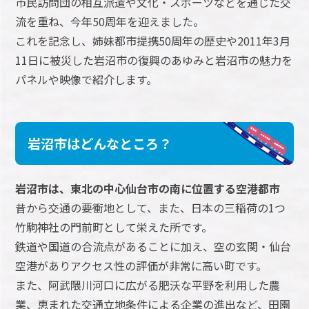
市民訪問団の相互派遣や文化・スポーツなどを通じた交
流を重ね、今年50周年を迎えました。
これを記念し、姉妹都市提携50周年の歴史や2011年3月
11日に被災した岩沼市の復興のあゆみと岩沼市の魅力を
パネルや映像で紹介します。
岩沼市はどんなところ？
岩沼市は、東北の中心仙台市の南に位置する空港都市
昔から交通の要衝地として、また、日本の三稲荷の1つ
竹駒神社の門前町として栄えた所です。
鉄道や国道の合流点があることに加え、空の玄関・仙台
空港がありアクセス性の評価が非常に高い町です。
また、阿武隈川河口に広がる肥沃な平野を利用した農
業、恵まれた交通立地条件による企業の進出など、田園