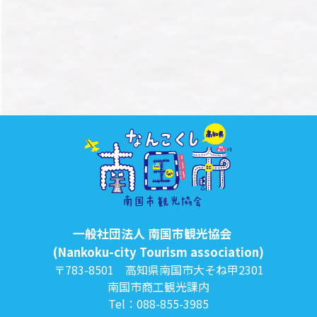
一般社団法人 南国市観光協会
(Nankoku-city Tourism association)
〒783-8501 高知県南国市大そね甲2301
南国市商工観光課内
Tel：088-855-3985