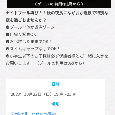
ナイトプール再び！！秋の夜長にながおか温泉で特別な
夜を過ごしませんか？
🎃プール全体が遊泳ゾーン
🎃自撮り写真OK！
🎃お化粧したままでOK！
🎃スイムキャップなしでOK！
🎃小学生以下のお子様は必ず保護者様とご一緒に入水を
お願いします。 （プールの利用は3歳から）
日時
2023年10月22日（日）19時～21時
場所
天然の湯 ながおか温泉