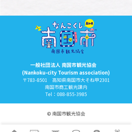
一般社団法人 南国市観光協会
(Nankoku-city Tourism association)
〒783-8501 高知県南国市大そね甲2301
南国市商工観光課内
Tel：088-855-3985
© 南国市観光協会