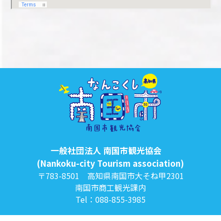
一般社団法人 南国市観光協会
(Nankoku-city Tourism association)
〒783-8501 高知県南国市大そね甲2301
南国市商工観光課内
Tel：088-855-3985