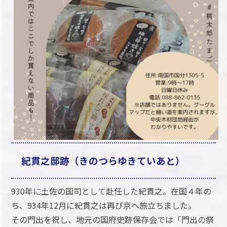
紀貫之邸跡（きのつらゆきていあと）
930年に土佐の国司として赴任した紀貫之。在国４年の
ち、934年12月に紀貫之は再び京へ旅立ちました。
その門出を祝し、地元の国府史跡保存会では「門出の祭