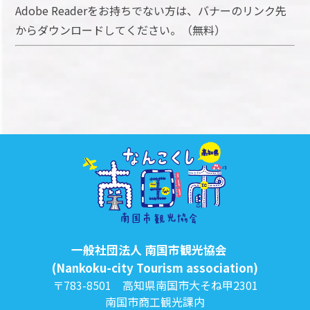
Adobe Readerをお持ちでない方は、バナーのリンク先
からダウンロードしてください。（無料）
一般社団法人 南国市観光協会
(Nankoku-city Tourism association)
〒783-8501 高知県南国市大そね甲2301
南国市商工観光課内