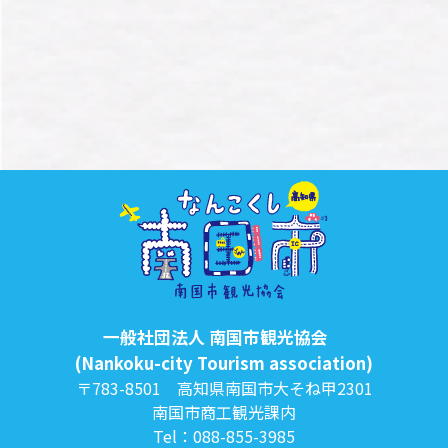
一般社団法人 南国市観光協会
(Nankoku-city Tourism association)
〒783-8501 高知県南国市大そね甲2301
南国市商工観光課内
Tel：088-855-3985