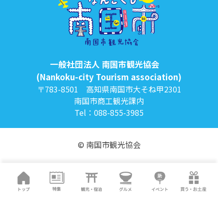
一般社団法人 南国市観光協会
(Nankoku-city Tourism association)
〒783-8501 高知県南国市大そね甲2301
南国市商工観光課内
Tel：088-855-3985
© 南国市観光協会