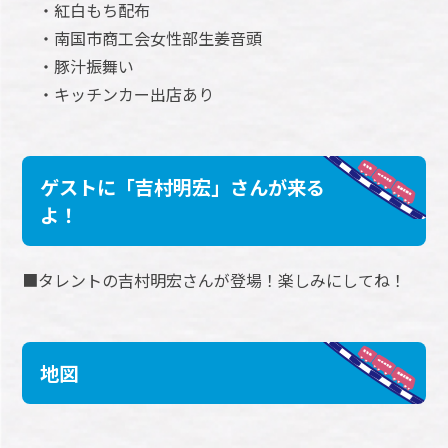
・紅白もち配布
・南国市商工会女性部生姜音頭
・豚汁振舞い
・キッチンカー出店あり
ゲストに「吉村明宏」さんが来る
よ！
■タレントの吉村明宏さんが登場！楽しみにしてね！
地図