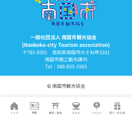
一般社団法人 南国市観光協会
(Nankoku-city Tourism association)
〒783-8501 高知県南国市大そね甲2301
南国市商工観光課内
Tel：088-855-3985
© 南国市観光協会