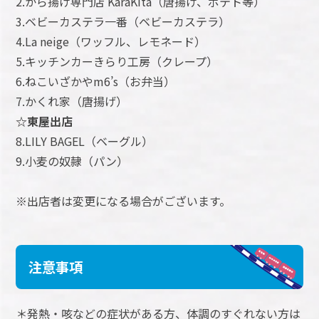
2.から揚げ専門店 KaraKita（唐揚げ、ポテト等）
3.ベビーカステラ一番（ベビーカステラ）
4.La neige（ワッフル、レモネード）
5.キッチンカーきらり工房（クレープ）
6.ねこいざかやm6’s（お弁当）
7.かくれ家（唐揚げ）
☆東屋出店
8.LILY BAGEL（ベーグル）
9.小麦の奴隷（パン）
※出店者は変更になる場合がございます。
注意事項
＊発熱・咳などの症状がある方、体調のすぐれない方は