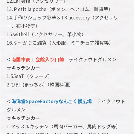
12.LaTerre（アクセサリー）
13.Ｐetit la poche（ボタン、ヘアゴム、雑貨等）
14.手作りショップ彩華＆TK accessory（アクセサリ
ー、布小物等）
15.withell（アクセサリー、革小物）
16.ゆ〜かりこ雑貨（人形服、ミニチュア雑貨等）
＜
南国市商工会館入り口前
テイクアウトグルメ＞
☆キッチンカー
1.55eaT（クレープ）
2.맛집 (まっちぷ)（韓国料理）
＜
海洋堂SpaceFactoryなんこく横広場
テイクアウト
グルメ＞
☆キッチンカー
1.マッスルキッチン（馬肉バーガー、馬肉ドッグ等）