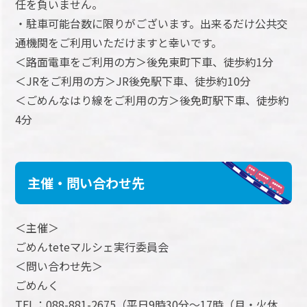
任を負いません。
・駐車可能台数に限りがございます。出来るだけ公共交
通機関をご利用いただけますと幸いです。
＜路面電車をご利用の方＞後免東町下車、徒歩約1分
＜JRをご利用の方＞JR後免駅下車、徒歩約10分
＜ごめんなはり線をご利用の方＞後免町駅下車、徒歩約
4分
主催・問い合わせ先
＜主催＞
ごめんteteマルシェ実行委員会
＜問い合わせ先＞
ごめんく
TEL：088-881-2675（平日9時30分～17時（月・火休