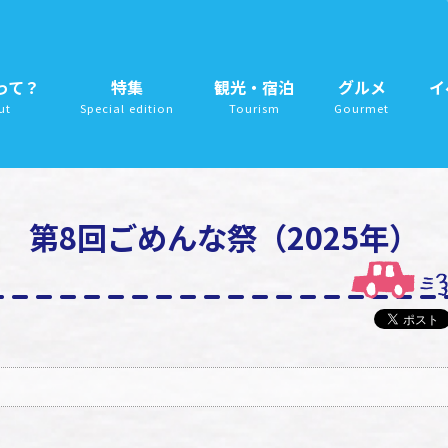
って？
特集
観光・宿泊
グルメ
イ
ut
Special edition
Tourism
Gourmet
第8回ごめんな祭（2025年）