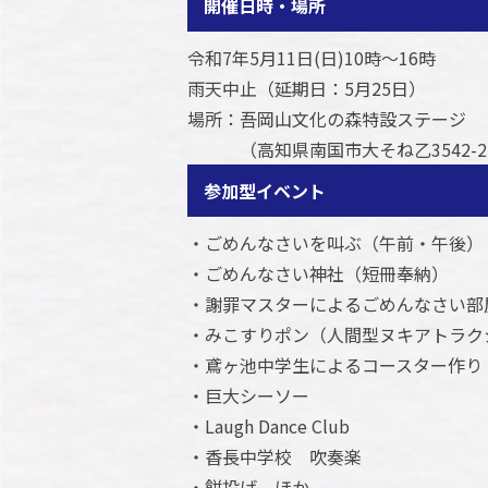
開催日時・場所
令和7年5月11日(日)10時～16時
雨天中止（延期日：5月25日）
場所：吾岡山文化の森特設ステージ
（高知県南国市大そね乙3542-2
参加型イベント
・ごめんなさいを叫ぶ（午前・午後）
・ごめんなさい神社（短冊奉納）
・謝罪マスターによるごめんなさい部
・みこすりポン（人間型ヌキアトラク
・鳶ヶ池中学生によるコースター作り
・巨大シーソー
・Laugh Dance Club
・香長中学校 吹奏楽
・餅投げ ほか