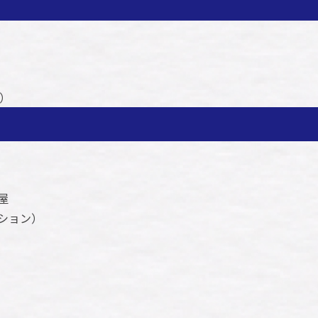
）
屋
ション）