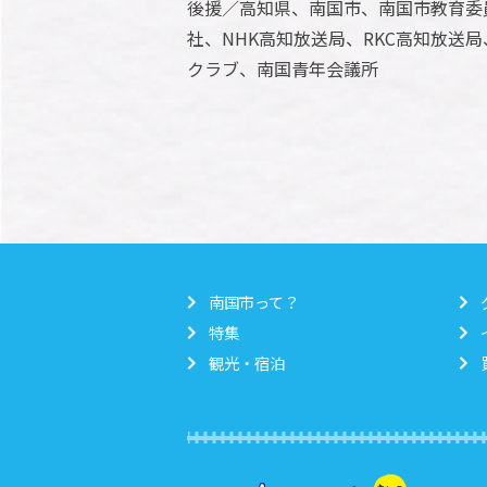
後援／高知県、南国市、南国市教育委
社、NHK高知放送局、RKC高知放送
クラブ、南国青年会議所
南国市って？
特集
観光・宿泊