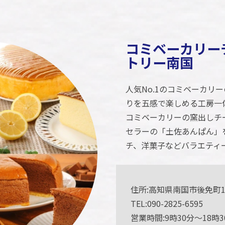
コミベーカリー
トリー南国
人気No.1のコミベーカリ
りを五感で楽しめる工房一体
コミベーカリーの窯出しチ
セラーの「土佐あんぱん」
チ、洋菓子などバラエティ
住所:高知県南国市後免町1-
TEL:090-2825-6595
営業時間:9時30分～18時3