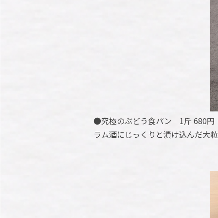
●究極のぶどう食パン 1斤 680
ラム酒にじっくりと漬け込んだ大粒