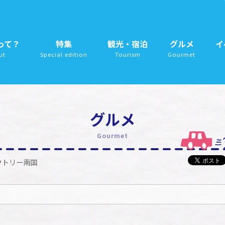
って？
特集
観光・宿泊
グルメ
イ
ut
Special edition
Tourism
Gourmet
グルメ
Gourmet
クトリー南国